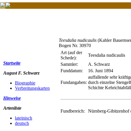
Teesdalia nudicaulis
(Kahler Bauernse
Bogen Nr. 30970
Art (auf der
Teesdalia nudicaulis
Schede):
Startseite
Sammler:
A. Schwarz
Funddatum:
16. Juni 1894
August F. Schwarz
auffallende sehr kräft
Fundangaben:
durch einzelne Stengelb
Biographie
Schichte Kehrichtabfä
Verbreitungskarten
Hinweise
Artenliste
Fundbereich:
Nürnberg-Gibitzenhof (
lateinisch
deutsch