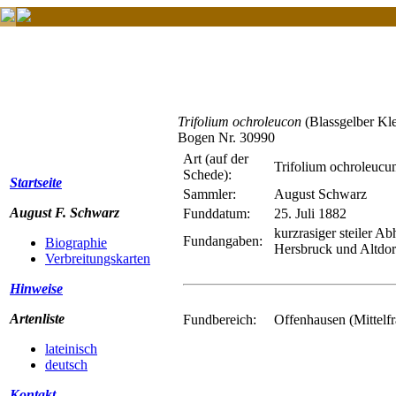
Trifolium ochroleucon
(Blassgelber Kl
Bogen Nr. 30990
Art (auf der
Trifolium ochroleuc
Schede):
Startseite
Sammler:
August Schwarz
August F. Schwarz
Funddatum:
25. Juli 1882
kurzrasiger steiler A
Fundangaben:
Biographie
Hersbruck und Altdor
Verbreitungskarten
Hinweise
Artenliste
Fundbereich:
Offenhausen (Mittelf
lateinisch
deutsch
Kontakt