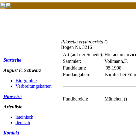
Pilosella erythrocrista
()
Bogen Nr. 3216
Art (auf der Schede):
Hieracium arvic
Startseite
Sammler:
Vollmann,F.
Funddatum:
.05.1908
August F. Schwarz
Fundangaben:
Isarufer bei Fö
Biographie
Verbreitungskarten
Hinweise
Fundbereich:
München ()
Artenliste
lateinisch
deutsch
Kontakt