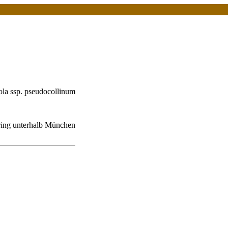
ola ssp. pseudocollinum
hring unterhalb München