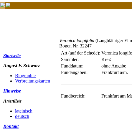
Veronica longifolia
(Langblättriger Ehr
Bogen Nr. 32247
Art (auf der Schede):
Veronica longifo
Startseite
Sammler:
Kreß
August F. Schwarz
Funddatum:
ohne Angabe
Fundangaben:
Frankfurt a/m.
Biographie
Verbreitungskarten
Hinweise
Fundbereich:
Frankfurt am Ma
Artenliste
lateinisch
deutsch
Kontakt