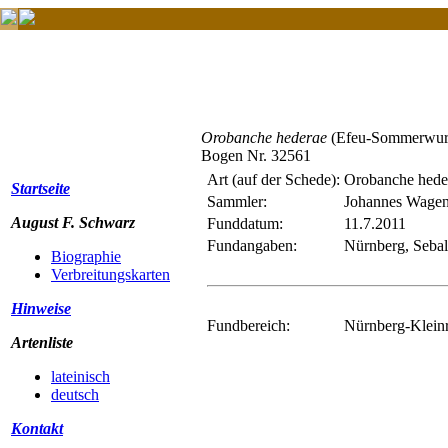
Orobanche hederae
(Efeu-Sommerwur
Bogen Nr. 32561
Art (auf der Schede):
Orobanche hede
Startseite
Sammler:
Johannes Wagen
August F. Schwarz
Funddatum:
11.7.2011
Fundangaben:
Nürnberg, Sebald
Biographie
Verbreitungskarten
Hinweise
Fundbereich:
Nürnberg-Kleinre
Artenliste
lateinisch
deutsch
Kontakt