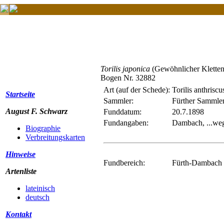
Torilis japonica
(Gewöhnlicher Kletten
Bogen Nr. 32882
Art (auf der Schede):
Torilis anthriscu
Startseite
Sammler:
Fürther Sammle
August F. Schwarz
Funddatum:
20.7.1898
Fundangaben:
Dambach, ...we
Biographie
Verbreitungskarten
Hinweise
Fundbereich:
Fürth-Dambach (
Artenliste
lateinisch
deutsch
Kontakt