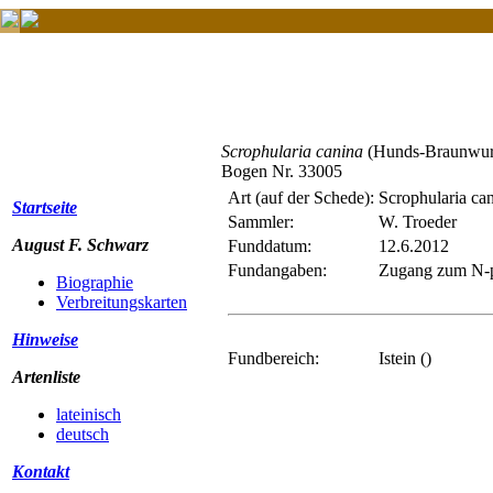
Scrophularia canina
(Hunds-Braunwur
Bogen Nr. 33005
Art (auf der Schede):
Scrophularia ca
Startseite
Sammler:
W. Troeder
August F. Schwarz
Funddatum:
12.6.2012
Fundangaben:
Zugang zum N-po
Biographie
Verbreitungskarten
Hinweise
Fundbereich:
Istein ()
Artenliste
lateinisch
deutsch
Kontakt