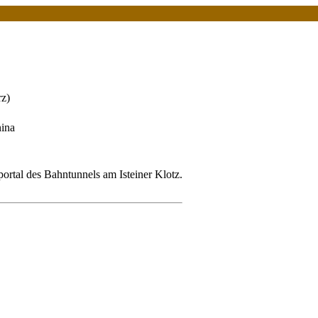
z)
nina
rtal des Bahntunnels am Isteiner Klotz.