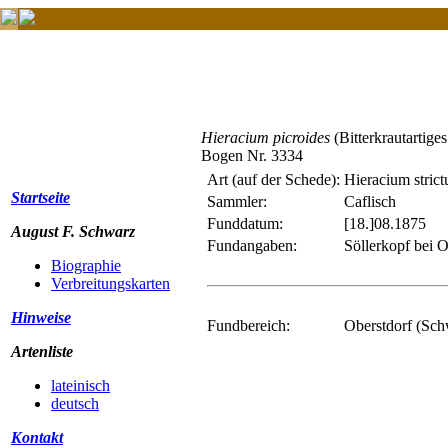
Hieracium picroides
(Bitterkrautartige
Bogen Nr. 3334
Art (auf der Schede):
Hieracium stric
Startseite
Sammler:
Caflisch
Funddatum:
[18.]08.1875
August F. Schwarz
Fundangaben:
Söllerkopf bei O
Biographie
Verbreitungskarten
Hinweise
Fundbereich:
Oberstdorf (Sc
Artenliste
lateinisch
deutsch
Kontakt