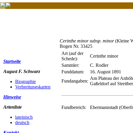
Cerinthe minor subsp. minor
(Kleine 
Bogen Nr. 33425
Art (auf der
Cerinthe minor
Schede):
Startseite
Sammler:
C. Rodler
August F. Schwarz
Funddatum:
16. August 1891
Am Plateau der Anhöh
Fundangaben:
Biographie
Gaßeldorf auf Streitber
Verbreitungskarten
Hinweise
Artenliste
Fundbereich:
Ebermannstadt (Oberf
lateinisch
deutsch
Kontakt