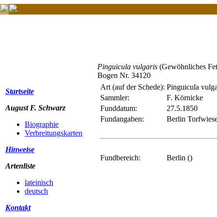
Pinguicula vulgaris
(Gewöhnliches Fet
Bogen Nr. 34120
Art (auf der Schede):
Pinguicula vulga
Startseite
Sammler:
F. Körnicke
August F. Schwarz
Funddatum:
27.5.1850
Fundangaben:
Berlin Torfwies
Biographie
Verbreitungskarten
Hinweise
Fundbereich:
Berlin ()
Artenliste
lateinisch
deutsch
Kontakt