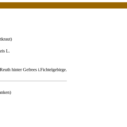
tkraut)
ris L.
euth hinter Gefrees i.Fichtelgebirge.
anken)