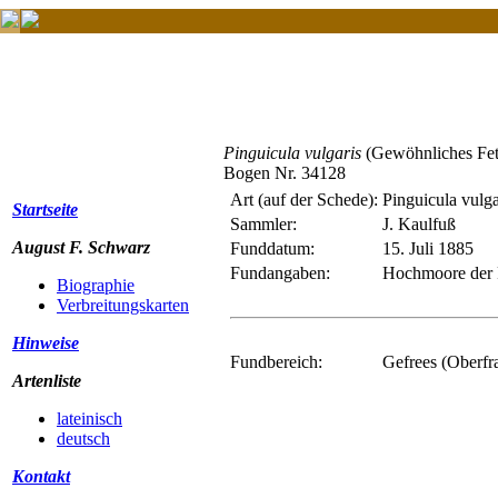
Pinguicula vulgaris
(Gewöhnliches Fet
Bogen Nr. 34128
Art (auf der Schede):
Pinguicula vulga
Startseite
Sammler:
J. Kaulfuß
August F. Schwarz
Funddatum:
15. Juli 1885
Fundangaben:
Hochmoore der R
Biographie
Verbreitungskarten
Hinweise
Fundbereich:
Gefrees (Oberfr
Artenliste
lateinisch
deutsch
Kontakt