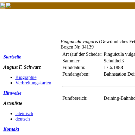
Pinguicula vulgaris
(Gewöhnliches Fet
Bogen Nr. 34139
Art (auf der Schede):
Pinguicula vulga
Startseite
Sammler:
Schultheiß
August F. Schwarz
Funddatum:
17.6.1888
Fundangaben:
Bahnstation Dei
Biographie
Verbreitungskarten
Hinweise
Fundbereich:
Deining-Bahnho
Artenliste
lateinisch
deutsch
Kontakt