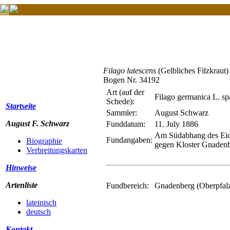
Filago lutescens
(Gelbliches Filzkraut)
Bogen Nr. 34192
Art (auf der
Filago germanica L. spa
Schede):
Startseite
Sammler:
August Schwarz
August F. Schwarz
Funddatum:
11. July 1886
Am Südabhang des Eich
Fundangaben:
Biographie
gegen Kloster Gnadenbe
Verbreitungskarten
Hinweise
Artenliste
Fundbereich:
Gnadenberg (Oberpfal
lateinisch
deutsch
Kontakt