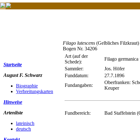
Filago lutescens
(Gelbliches Filzkraut)
Bogen Nr. 34206
Art (auf der
Filago germanica v
Schede):
Startseite
Sammler:
Jos. Höfer
August F. Schwarz
Funddatum:
27.7.1896
Oberfranken: Sch
Fundangaben:
Biographie
Keuper
Verbreitungskarten
Hinweise
Artenliste
Fundbereich:
Bad Staffelstein 
lateinisch
deutsch
Kontakt