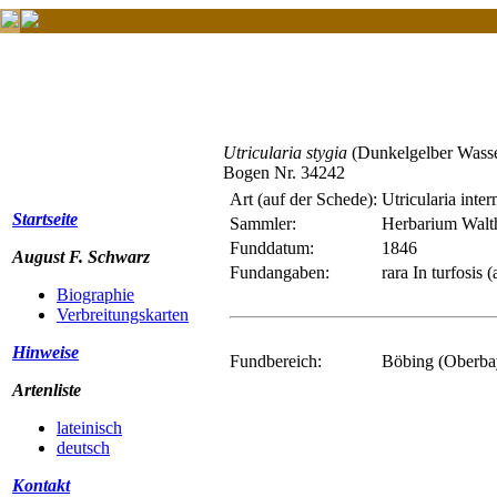
Utricularia stygia
(Dunkelgelber Wasse
Bogen Nr. 34242
Art (auf der Schede):
Utricularia inte
Startseite
Sammler:
Herbarium Walt
Funddatum:
1846
August F. Schwarz
Fundangaben:
rara In turfosi
Biographie
Verbreitungskarten
Hinweise
Fundbereich:
Böbing (Oberba
Artenliste
lateinisch
deutsch
Kontakt