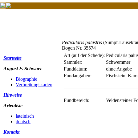
Pedicularis palustris
(Sumpf-Läusekrau
Bogen Nr. 35574
Art (auf der Schede):
Pedicularis palus
Startseite
Sammler:
Schwemmer
August F. Schwarz
Funddatum:
ohne Angabe
Fundangaben:
Fischstein. Kam
Biographie
Verbreitungskarten
Hinweise
Fundbereich:
Veldensteiner F
Artenliste
lateinisch
deutsch
Kontakt