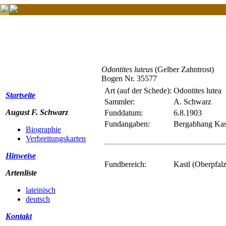
Odontites luteus
(Gelber Zahntrost)
Bogen Nr. 35577
Art (auf der Schede):
Odontites lutea
Startseite
Sammler:
A. Schwarz
August F. Schwarz
Funddatum:
6.8.1903
Fundangaben:
Bergabhang Kast
Biographie
Verbreitungskarten
Hinweise
Fundbereich:
Kastl (Oberpfalz
Artenliste
lateinisch
deutsch
Kontakt