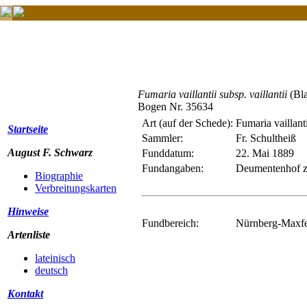
Fumaria vaillantii subsp. vaillantii
(Bla
Bogen Nr. 35634
Art (auf der Schede):
Fumaria vaillan
Startseite
Sammler:
Fr. Schultheiß
August F. Schwarz
Funddatum:
22. Mai 1889
Fundangaben:
Deumentenhof z
Biographie
Verbreitungskarten
Hinweise
Fundbereich:
Nürnberg-Maxfel
Artenliste
lateinisch
deutsch
Kontakt