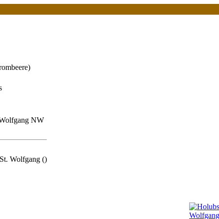
rombeere)
s
. Wolfgang NW
St. Wolfgang ()