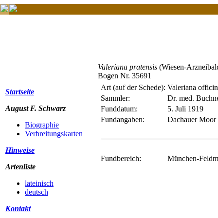
Valeriana pratensis
(Wiesen-Arzneibald
Bogen Nr. 35691
Art (auf der Schede):
Valeriana offici
Startseite
Sammler:
Dr. med. Buchn
August F. Schwarz
Funddatum:
5. Juli 1919
Fundangaben:
Dachauer Moor 
Biographie
Verbreitungskarten
Hinweise
Fundbereich:
München-Feldmo
Artenliste
lateinisch
deutsch
Kontakt