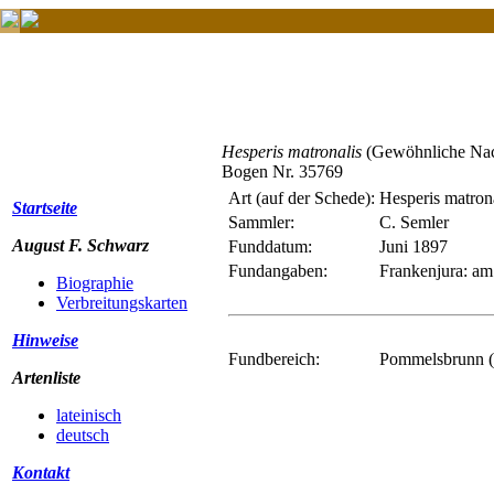
Hesperis matronalis
(Gewöhnliche Nac
Bogen Nr. 35769
Art (auf der Schede):
Hesperis matrona
Startseite
Sammler:
C. Semler
August F. Schwarz
Funddatum:
Juni 1897
Fundangaben:
Frankenjura: am
Biographie
Verbreitungskarten
Hinweise
Fundbereich:
Pommelsbrunn (M
Artenliste
lateinisch
deutsch
Kontakt