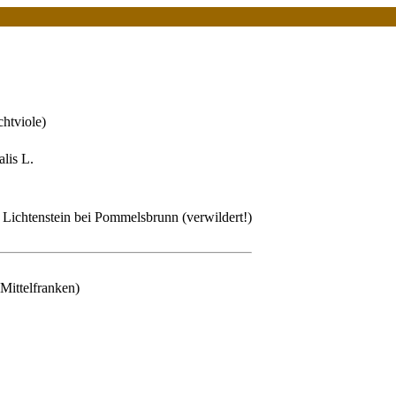
htviole)
lis L.
 Lichtenstein bei Pommelsbrunn (verwildert!)
ittelfranken)