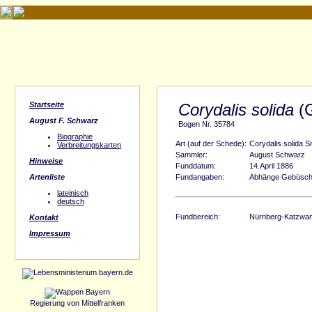
Startseite
Corydalis solida
(G
August F. Schwarz
Bogen Nr. 35784
Biographie
Art (auf der Schede):
Corydalis solida S
Verbreitungskarten
Sammler:
August Schwarz
Hinweise
Funddatum:
14.April 1886
Artenliste
Fundangaben:
Abhänge Gebüsche
lateinisch
deutsch
Fundbereich:
Nürnberg-Katzwang
Kontakt
Impressum
Regierung von Mittelfranken