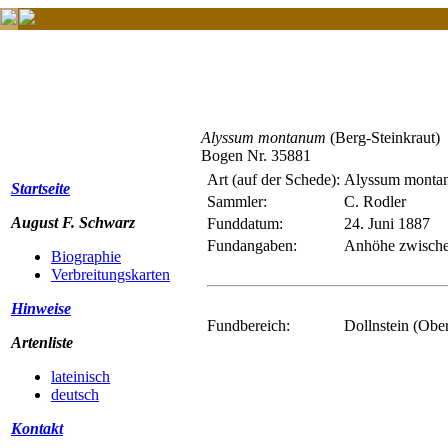
Alyssum montanum
(Berg-Steinkraut)
Bogen Nr. 35881
Art (auf der Schede):
Alyssum monta
Startseite
Sammler:
C. Rodler
August F. Schwarz
Funddatum:
24. Juni 1887
Fundangaben:
Anhöhe zwischen
Biographie
Verbreitungskarten
Hinweise
Fundbereich:
Dollnstein (Obe
Artenliste
lateinisch
deutsch
Kontakt