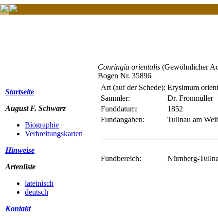
Conringia orientalis
(Gewöhnlicher Ac
Bogen Nr. 35896
Art (auf der Schede):
Erysimum orient
Startseite
Sammler:
Dr. Fronmüller
August F. Schwarz
Funddatum:
1852
Fundangaben:
Tullnau am Wei
Biographie
Verbreitungskarten
Hinweise
Fundbereich:
Nürnberg-Tullna
Artenliste
lateinisch
deutsch
Kontakt