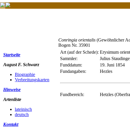
Conringia orientalis
(Gewöhnlicher Ac
Bogen Nr. 35901
Art (auf der Schede):
Erysimum orient
Startseite
Sammler:
Julius Staudinger
August F. Schwarz
Funddatum:
19. Juni 1854
Fundangaben:
Hezles
Biographie
Verbreitungskarten
Hinweise
Fundbereich:
Hetzles (Oberfr
Artenliste
lateinisch
deutsch
Kontakt