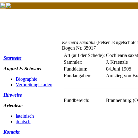
Kernera saxatilis
(Felsen-Kugelschötc
Bogen Nr. 35917
Art (auf der Schede):
Cochlearia saxati
Startseite
Sammler:
J. Kraenzle
August F. Schwarz
Funddatum:
04.Juni 1905
Fundangaben:
Aufstieg von B
Biographie
Verbreitungskarten
Hinweise
Fundbereich:
Brannenburg (O
Artenliste
lateinisch
deutsch
Kontakt