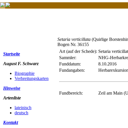
Setaria verticillata
(Quirlige Borstenhir
Bogen Nr. 36155
Art (auf der Schede):
Setaria verticilla
Startseite
Sammler:
NHG-Herbarkre
August F. Schwarz
Funddatum:
8.10.2016
Fundangaben:
Herbarexkursion 
Biographie
Verbreitungskarten
Hinweise
Fundbereich:
Zeil am Main (U
Artenliste
lateinisch
deutsch
Kontakt