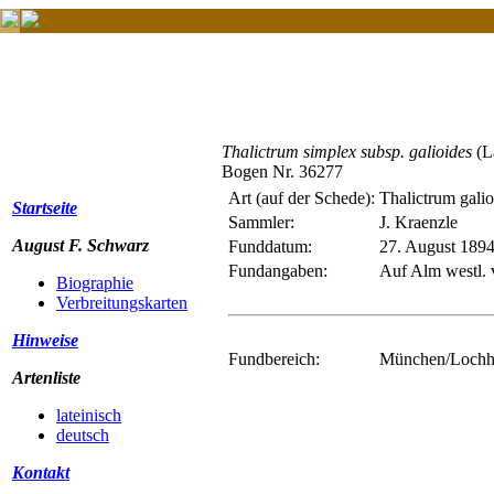
Thalictrum simplex subsp. galioides
(L
Bogen Nr. 36277
Art (auf der Schede):
Thalictrum galio
Startseite
Sammler:
J. Kraenzle
August F. Schwarz
Funddatum:
27. August 189
Fundangaben:
Auf Alm westl.
Biographie
Verbreitungskarten
Hinweise
Fundbereich:
München/Lochha
Artenliste
lateinisch
deutsch
Kontakt