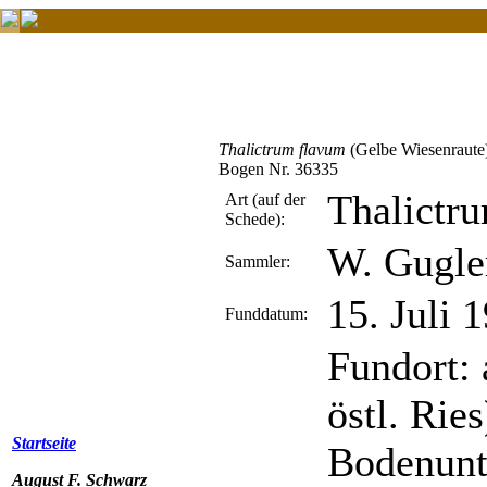
Thalictrum flavum
(Gelbe Wiesenraute
Bogen Nr. 36335
Thalictr
Art (auf der
Schede):
W. Gugle
Sammler:
15. Juli 
Funddatum:
Fundort: 
östl. Rie
Startseite
Bodenunt
August F. Schwarz