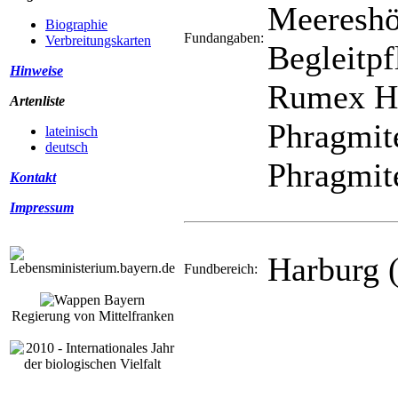
Meereshö
Biographie
Fundangaben:
Verbreitungskarten
Begleitpf
Hinweise
Rumex Hy
Artenliste
Phragmit
lateinisch
deutsch
Phragmit
Kontakt
Impressum
Harburg 
Fundbereich:
Regierung von Mittelfranken