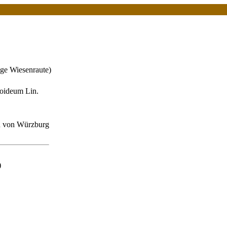
ge Wiesenraute)
loideum Lin.
n von Würzburg
)