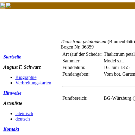
Thalictrum petaloideum
(Blumenblättri
Bogen Nr. 36359
Art (auf der Schede):
Thalictrum peta
Startseite
Sammler:
Model s.n.
August F. Schwarz
Funddatum:
16. Juni 1855
Fundangaben:
Vom bot. Garte
Biographie
Verbreitungskarten
Hinweise
Fundbereich:
BG-Würzburg (
Artenliste
lateinisch
deutsch
Kontakt