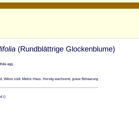
folia
(Rundblättrige Glockenblume)
olia agg.
, Wiese südl. Mielck-Haus. Horstig wachsend, graue Behaarung
d ()