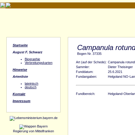
Startseite
Campanula rotundi
August F. Schwarz
Bogen Nr. 37335
Biographie
Art (auf der Schede):
Campanula rotundif
Verbreitungskarten
Sammler:
Dieter Theisinger
Hinweise
Funddatum:
25.6.2021
Artenliste
Fundangaben:
Helgoland NO-Land
lateinisch
deutsch
Fundbereich:
Helgoland-Oberlan
Kontakt
Impressum
Regierung von Mittelfranken