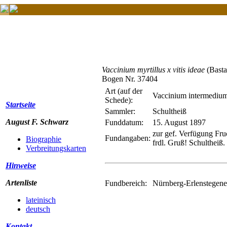
Vaccinium myrtillus x vitis ideae
(Basta
Bogen Nr. 37404
Art (auf der
Vaccinium intermedium
Schede):
Startseite
Sammler:
Schultheiß
August F. Schwarz
Funddatum:
15. August 1897
zur gef. Verfügung Fr
Fundangaben:
Biographie
frdl. Gruß! Schultheiß.
Verbreitungskarten
Hinweise
Artenliste
Fundbereich:
Nürnberg-Erlenstegener
lateinisch
deutsch
Kontakt