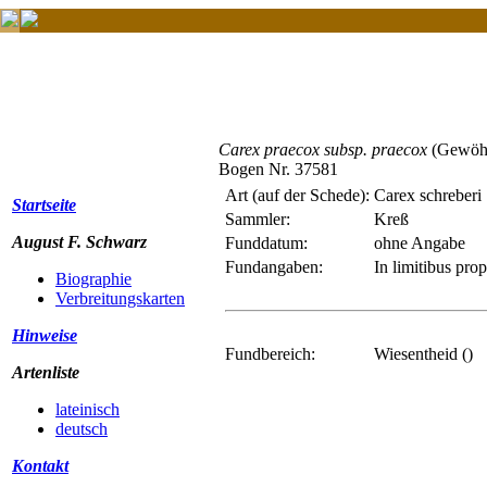
Carex praecox subsp. praecox
(Gewöhn
Bogen Nr. 37581
Art (auf der Schede):
Carex schreberi
Startseite
Sammler:
Kreß
August F. Schwarz
Funddatum:
ohne Angabe
Fundangaben:
In limitibus pro
Biographie
Verbreitungskarten
Hinweise
Fundbereich:
Wiesentheid ()
Artenliste
lateinisch
deutsch
Kontakt