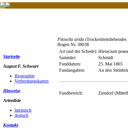
Pilosella arida
(Trockenheitsliebendes
Bogen Nr. 38038
Art (auf der Schede):
Hieracium prae
Startseite
Sammler:
Schmidt
Funddatum:
25. Mai 1865
August F. Schwarz
Fundangaben:
An den Steinbrüc
Biographie
Verbreitungskarten
Hinweise
Fundbereich:
Zirndorf (Mittel
Artenliste
lateinisch
deutsch
Kontakt