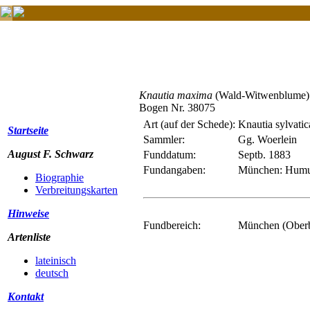
Knautia maxima
(Wald-Witwenblume)
Bogen Nr. 38075
Art (auf der Schede):
Knautia sylvatica
Startseite
Sammler:
Gg. Woerlein
August F. Schwarz
Funddatum:
Septb. 1883
Fundangaben:
München: Humusr
Biographie
Verbreitungskarten
Hinweise
Fundbereich:
München (Ober
Artenliste
lateinisch
deutsch
Kontakt