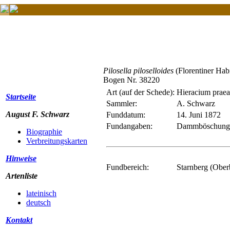
Pilosella piloselloides
(Florentiner Hab
Bogen Nr. 38220
Art (auf der Schede):
Hieracium praea
Startseite
Sammler:
A. Schwarz
August F. Schwarz
Funddatum:
14. Juni 1872
Fundangaben:
Dammböschung a
Biographie
Verbreitungskarten
Hinweise
Fundbereich:
Starnberg (Ober
Artenliste
lateinisch
deutsch
Kontakt