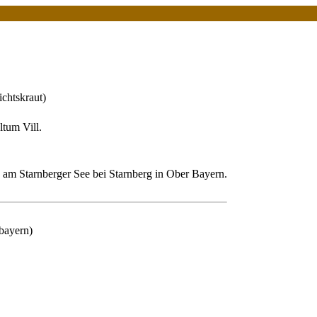
ichtskraut)
ltum Vill.
m Starnberger See bei Starnberg in Ober Bayern.
bayern)