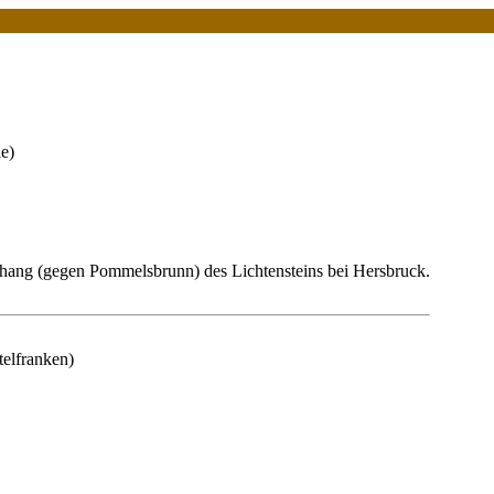
ie)
ang (gegen Pommelsbrunn) des Lichtensteins bei Hersbruck.
telfranken)