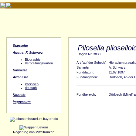
Startseite
Pilosella pilosello
August F. Schwarz
Bogen Nr. 3830
Biographie
Art (auf der Schede):
Hieracium praealt
Verbreitungskarten
Sammler:
A. Schwarz
Hinweise
Funddatum:
11.07.1897
Artenliste
Fundangaben:
Dörlbach, An der 
lateinisch
deutsch
Fundbereich:
Dörlbach (Mittelfr
Kontakt
Impressum
Regierung von Mittelfranken