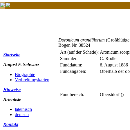
Doronicum grandiflorum
(Großblütig
Bogen Nr. 38524
Art (auf der Schede):
Aronicum scorp
Startseite
Sammler:
C. Rodler
August F. Schwarz
Funddatum:
6. August 1886
Fundangaben:
Oberhalb der obe
Biographie
Verbreitungskarten
Hinweise
Fundbereich:
Oberstdorf ()
Artenliste
lateinisch
deutsch
Kontakt