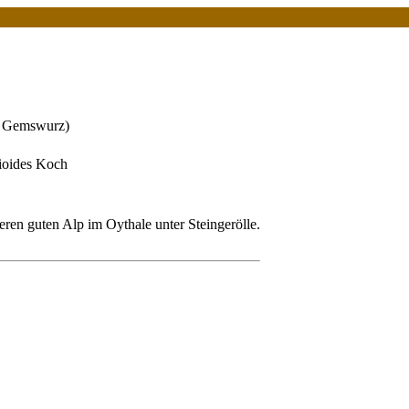
e Gemswurz)
ioides Koch
ren guten Alp im Oythale unter Steingerölle.