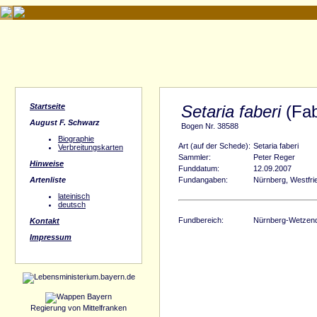
Startseite
Setaria faberi
(Fab
August F. Schwarz
Bogen Nr. 38588
Biographie
Art (auf der Schede):
Setaria faberi
Verbreitungskarten
Sammler:
Peter Reger
Hinweise
Funddatum:
12.09.2007
Artenliste
Fundangaben:
Nürnberg, Westfri
lateinisch
deutsch
Fundbereich:
Nürnberg-Wetzend
Kontakt
Impressum
Regierung von Mittelfranken