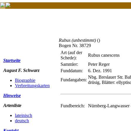
Rubus (unbestimmt)
()
Bogen Nr. 38729
Art (auf der
Rubus canescens
Schede):
Startseite
Sammler:
Peter Reger
August F. Schwarz
Funddatum:
6. Dez. 1991
Nbg. Breslauer Str. Ba
Fundangaben:
Biographie
drüsig, Blätter: ellypt
Verbreitungskarten
Hinweise
Artenliste
Fundbereich:
Nürnberg-Langwasser 
lateinisch
deutsch
Kontakt