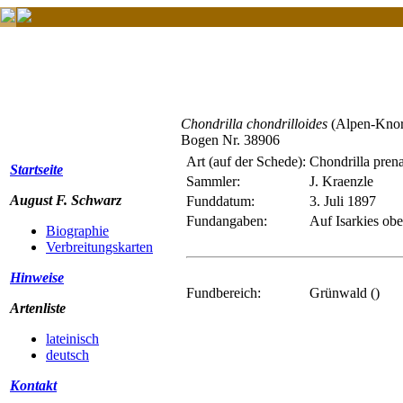
Chondrilla chondrilloides
(Alpen-Knorp
Bogen Nr. 38906
Art (auf der Schede):
Chondrilla prena
Startseite
Sammler:
J. Kraenzle
August F. Schwarz
Funddatum:
3. Juli 1897
Fundangaben:
Auf Isarkies ob
Biographie
Verbreitungskarten
Hinweise
Fundbereich:
Grünwald ()
Artenliste
lateinisch
deutsch
Kontakt