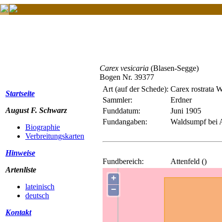
Carex vesicaria
(Blasen-Segge)
Bogen Nr. 39377
Art (auf der Schede):
Carex rostrata W
Startseite
Sammler:
Erdner
August F. Schwarz
Funddatum:
Juni 1905
Fundangaben:
Waldsumpf bei A
Biographie
Verbreitungskarten
Hinweise
Fundbereich:
Attenfeld ()
Artenliste
+
lateinisch
−
deutsch
Kontakt