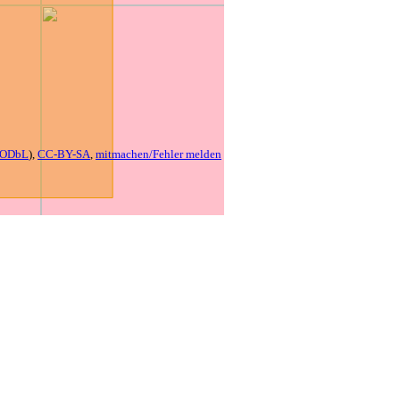
ODbL
),
CC-BY-SA
,
mitmachen/Fehler melden