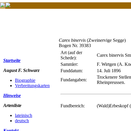
Carex binervis
(Zweinervige Segge)
Bogen Nr. 39383
Art (auf der
Carex binervis Sm
Schede):
Startseite
Sammler:
F. Wirtgen (A. Kn
August F. Schwarz
Funddatum:
14. Juli 1896
Trockenere Stelle
Fundangaben:
Biographie
Rheinpreussen.
Verbreitungskarten
Hinweise
Artenliste
Fundbereich:
(Wald)Erbeskopf (
lateinisch
deutsch
Kontakt