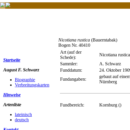
Nicotiana rustica
(Bauerntabak)
Bogen Nr. 40410
Art (auf der
Nicotiana rustica
Schede):
Startseite
Sammler:
A. Schwarz
August F. Schwarz
Funddatum:
24. Oktober 190
gebaut auf eine
Fundangaben:
Biographie
Nürnberg
Verbreitungskarten
Hinweise
Artenliste
Fundbereich:
Kornburg ()
lateinisch
deutsch
Kontakt