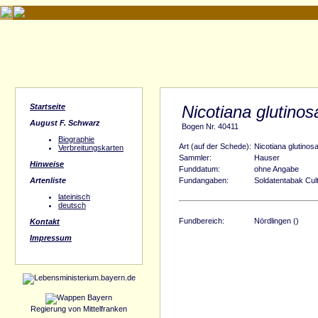
Startseite
Nicotiana glutinos
August F. Schwarz
Bogen Nr. 40411
Biographie
Art (auf der Schede):
Nicotiana glutinos
Verbreitungskarten
Sammler:
Hauser
Hinweise
Funddatum:
ohne Angabe
Artenliste
Fundangaben:
Soldatentabak Cult
lateinisch
deutsch
Fundbereich:
Nördlingen ()
Kontakt
Impressum
Regierung von Mittelfranken