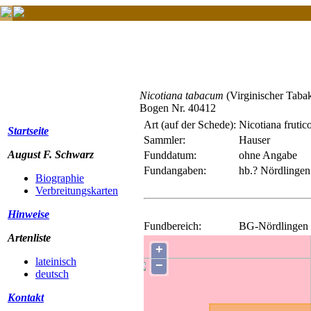
Nicotiana tabacum
(Virginischer Taba
Bogen Nr. 40412
Art (auf der Schede):
Nicotiana frutic
Startseite
Sammler:
Hauser
August F. Schwarz
Funddatum:
ohne Angabe
Fundangaben:
hb.? Nördlingen 
Biographie
Verbreitungskarten
Hinweise
Fundbereich:
BG-Nördlingen 
Artenliste
+
lateinisch
−
deutsch
Kontakt