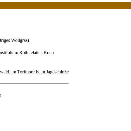
triges Wollgras)
stifolium Roth. elatius Koch
wald, im Torfmoor beim Jagdschloße
)