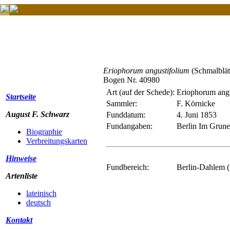
Eriophorum angustifolium
(Schmalblät
Bogen Nr. 40980
Art (auf der Schede):
Eriophorum angu
Startseite
Sammler:
F. Körnicke
August F. Schwarz
Funddatum:
4. Juni 1853
Fundangaben:
Berlin Im Grune
Biographie
Verbreitungskarten
Hinweise
Fundbereich:
Berlin-Dahlem (
Artenliste
lateinisch
deutsch
Kontakt