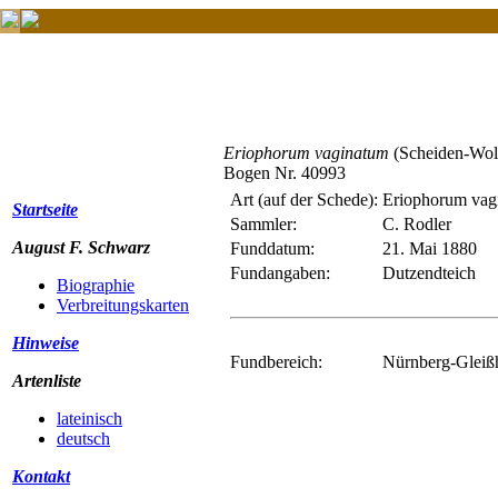
Eriophorum vaginatum
(Scheiden-Woll
Bogen Nr. 40993
Art (auf der Schede):
Eriophorum vag
Startseite
Sammler:
C. Rodler
August F. Schwarz
Funddatum:
21. Mai 1880
Fundangaben:
Dutzendteich
Biographie
Verbreitungskarten
Hinweise
Fundbereich:
Nürnberg-Gleiß
Artenliste
lateinisch
deutsch
Kontakt