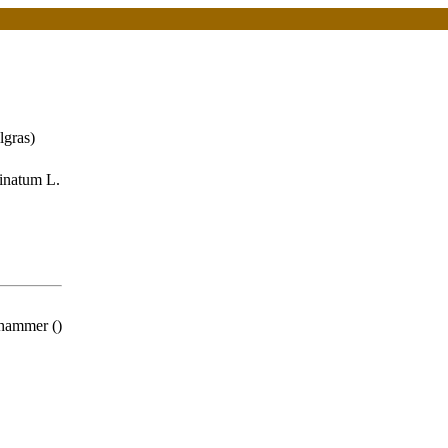
gras)
inatum L.
hammer ()