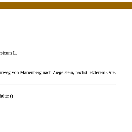
rsicum L.
z
hrweg von Marienberg nach Ziegelstein, nächst letzterem Orte.
ütte ()