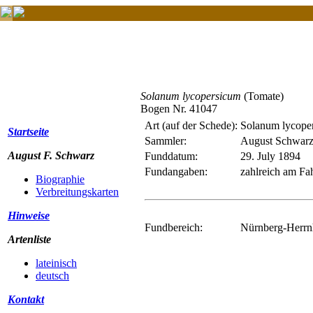
Solanum lycopersicum
(Tomate)
Bogen Nr. 41047
Art (auf der Schede):
Solanum lycope
Startseite
Sammler:
August Schwar
August F. Schwarz
Funddatum:
29. July 1894
Fundangaben:
zahlreich am Fa
Biographie
Verbreitungskarten
Hinweise
Fundbereich:
Nürnberg-Herrnh
Artenliste
lateinisch
deutsch
Kontakt